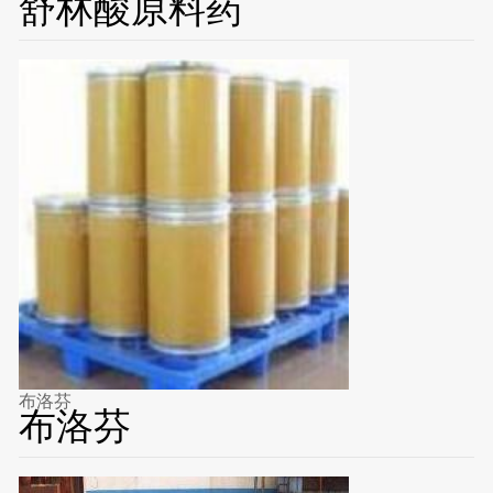
舒林酸原料药
布洛芬
布洛芬