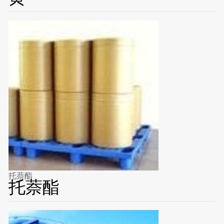
托萘酯
托萘酯