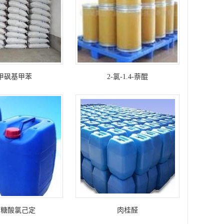
甲砜基甲苯
2-氯-1.4-萘醌
萄糖酸氯己定
肉桂醛