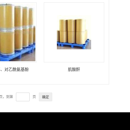
痛、对乙酰氨基酚
肌酸酐
2页，到第
页