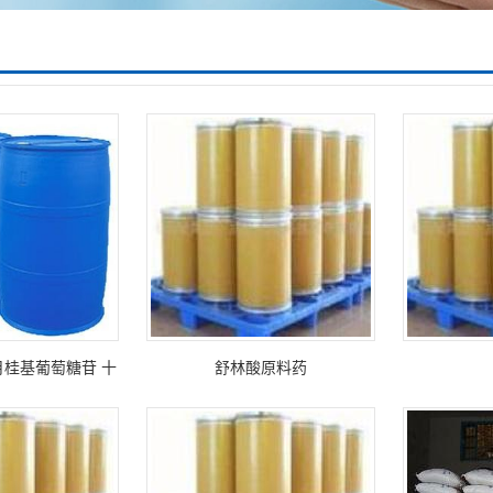
月桂基葡萄糖苷 十
舒林酸原料药
基葡糖苷