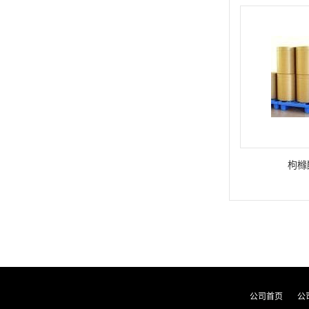
枸橼
公司首页
公