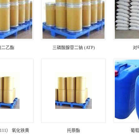
酸二乙酯
三磷酸腺苷二钠 (ATP)
对
11） 氧化铁黄
托萘酯
葡