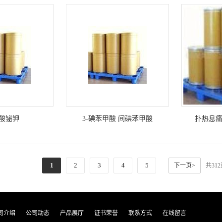
酸铋钾
3-碘苯甲酸 间碘苯甲酸
扑热息
1
2
3
4
5
下一页>
共31
司介绍
公司动态
产品展厅
证书荣誉
联系方式
在线留言