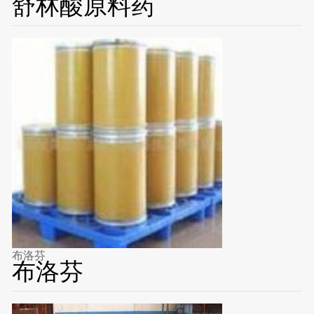
舒林酸原料药
布洛芬
布洛芬