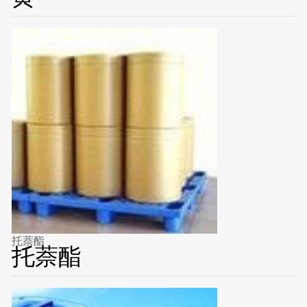
托萘酯
托萘酯