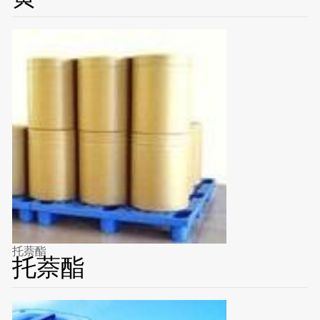
托萘酯
托萘酯