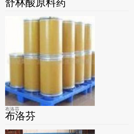
舒林酸原料药
布洛芬
布洛芬