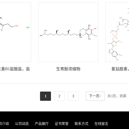
生素B1盐酸盐，盐
生育酚浓缩物
氰钴胺素，
硫胺
1
2
3
下一页>
共3页，到第
司介绍
公司动态
产品展厅
证书荣誉
联系方式
在线留言