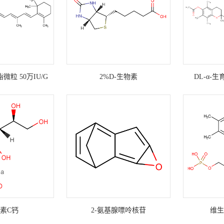
粒 50万IU/G
2%D-生物素
DL-α-
素C钙
2-氨基腺嘌呤核苷
维生