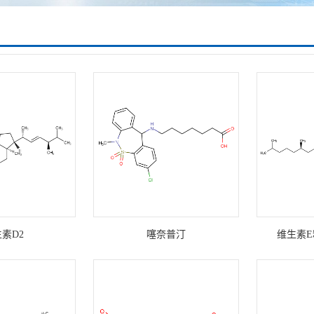
素D2
噻奈普汀
维生素E