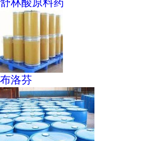
舒林酸原料药
布洛芬