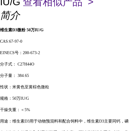
IU/G
查看相似产品 >
简介
维生素
D3微粉 50万IU/G
CAS:67-97-0
EINECS号：200-673-2
分子式：
C27H44O
分子量：
384.65
性状：米黄色至黄棕色微粒
规格：
50万IU/G
干燥失重：＜
5%
用途：维生素
D3用于动物预混料和配合饲料中，维生素D3主要同钙，磷