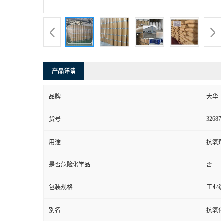
产品详请
品牌
大华
32687
货号
用途
抗氧
是否危险化学品
否
包装规格
工业
别名
抗氧化