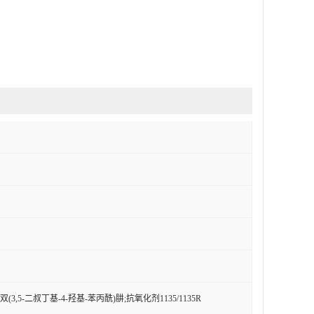
;双(3,5-二叔丁基-4-羟基-苯丙酰)肼;抗氧化剂1135/1135R