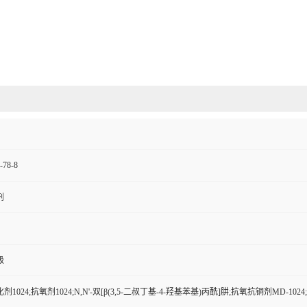
-78-8
剂
级
剂1024;抗氧剂1024;N,N'-双[β(3,5-二叔丁基-4-羟基苯基)丙酰]肼;抗氧抗铜剂MD-1024