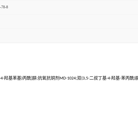
-78-8
羟基苯基
丙酰
肼
抗氧抗铜剂
双
二叔丁基
羟基
苯丙酰
-4-
)
]
;
MD-1024;
(3,5-
-4-
-
)