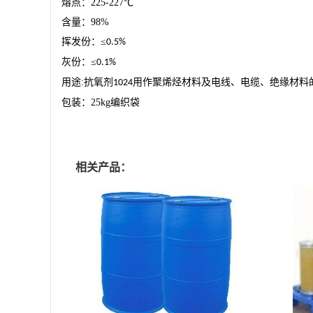
熔点：
225-227
℃
含量：
98%
挥发份：
≤
0.5%
灰份：
≤
0.1%
用途
:
抗氧剂
用作聚烯烃材料及电线、电缆、绝缘材料
1024
包装：
25kg
编织袋
相关产品：