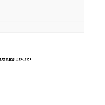
肼
抗氧化剂
;
1135/1135R