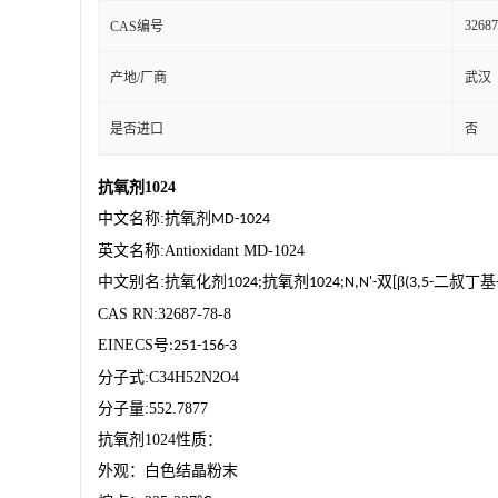
32687
CAS编号
产地/厂商
武汉
是否进口
否
抗氧剂
1024
中文名称
:
抗氧剂
MD-1024
英文名称
:Antioxidant MD-1024
中文别名
:
抗氧化剂
抗氧剂
双
β
二叔丁基
1024;
1024;N,N'-
[
(3,5-
CAS RN:32687-78-8
EINECS
号
:251-156-3
分子式
:C34H52N2O4
分子量
:552.7877
抗氧剂
1024
性质：
外观：白色结晶粉末