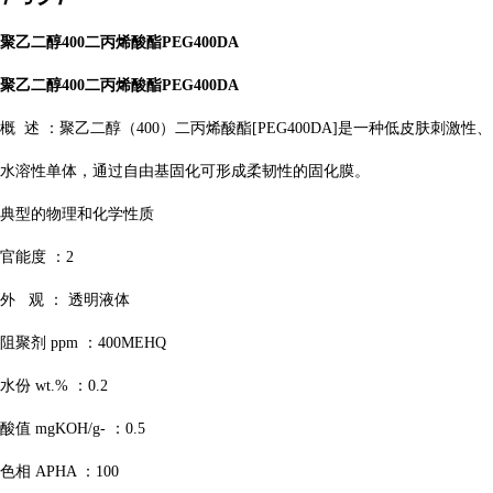
聚乙二醇
400二丙烯酸酯PEG400DA
聚乙二醇
400二丙烯酸酯PEG400DA
概
述
：聚乙二醇（
400）二丙烯酸酯[PEG400DA]是一种低皮肤刺激性、
水溶性单体，通过自由基固化可形成柔韧性的固化膜。
典型的物理和化学性质
官能度
：
2
外
观
：
透明液体
阻聚剂
ppm ：400MEHQ
水份
wt.% ：0.2
酸值
mgKOH/g- ：0.5
色相
APHA ：100