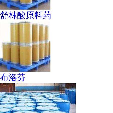
舒林酸原料药
布洛芬