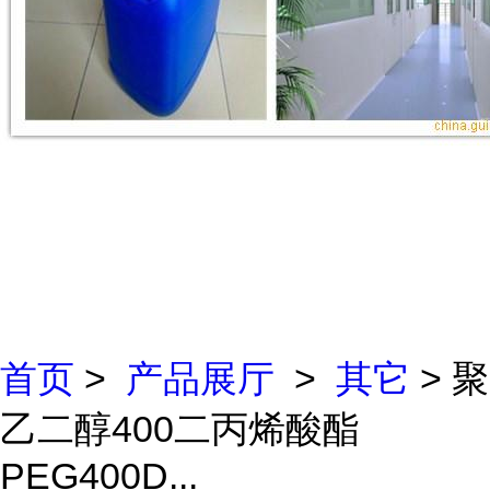
首页
>
产品展厅
>
其它
> 聚
乙二醇400二丙烯酸酯
PEG400D...