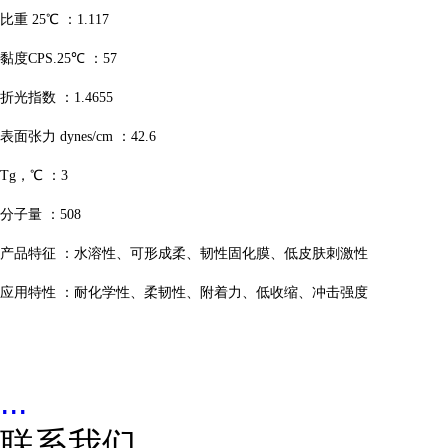
比重
25℃ ：1.117
黏度
CPS.25℃ ：57
折光指数
：
1.4655
表面张力
dynes/cm ：42.6
Tg，℃ ：3
分子量
：
508
产品特征
：水溶性、可形成柔、韧性固化膜、低皮肤刺激性
应用特性
：耐化学性、柔韧性、附着力、低收缩、冲击强度
...
联系我们