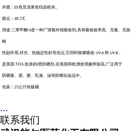
外观：白色至淡黄色结晶粉末。
熔点：
48.5
℃
用途
:
二苯甲酮
是一种广谱紫外线吸收剂
具有吸收效率高、无毒、无致
-4
,
畸
性副作用
,
对光、热稳定性好等优点
它同时能够吸收
和
,
UV-A
UV-B ,
是美国
FDA
批准的Ⅰ类防晒剂
在美国和欧洲使用频率较高
广泛用于
,
,
防晒膏、霜、蜜、乳液、油等防晒化妆品中。
包装：
25
公斤纸板桶
...
联系我们