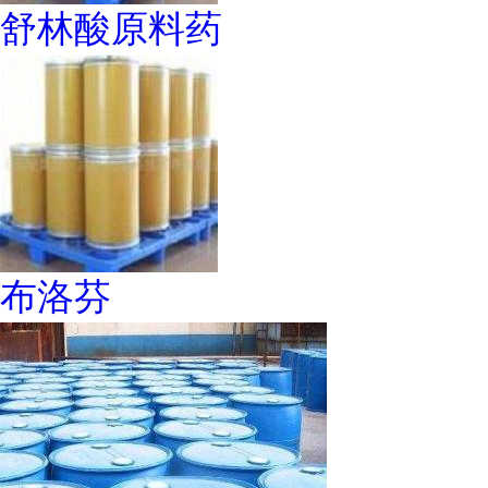
舒林酸原料药
布洛芬