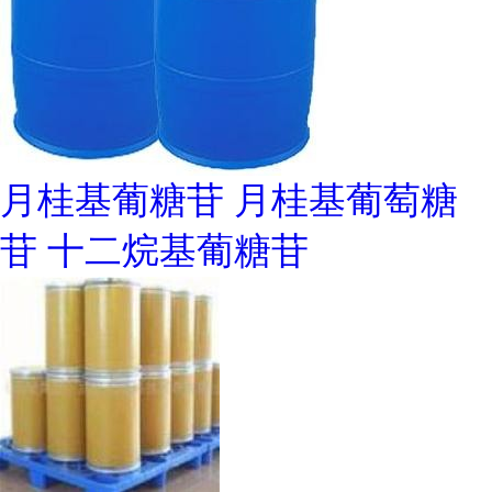
月桂基葡糖苷 月桂基葡萄糖
苷 十二烷基葡糖苷