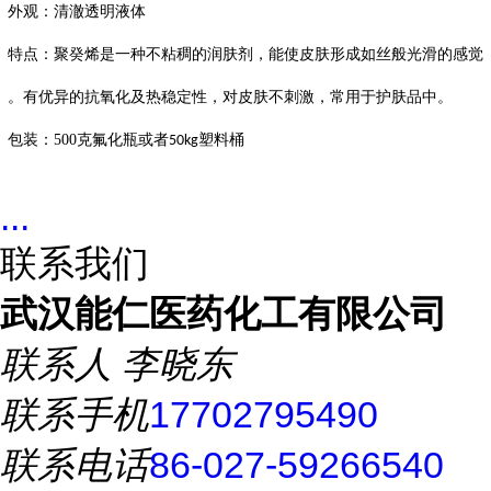
外观：清澈透明液体
特点：聚癸烯是一种不粘稠的润肤剂，能使皮肤形成如丝般光滑的感觉
。有优异的抗氧化及热稳定性，对皮肤不刺激，常用于护肤品中。
包装：
500
克氟化瓶或者
塑料桶
50kg
...
联系我们
武汉能仁医药化工有限公司
联系人
李晓东
联系手机
17702795490
联系电话
86-027-59266540