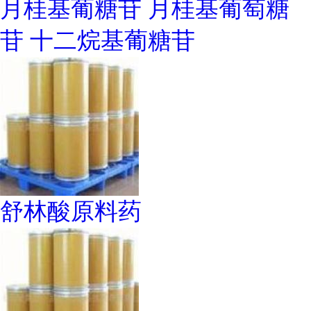
月桂基葡糖苷 月桂基葡萄糖
苷 十二烷基葡糖苷
舒林酸原料药