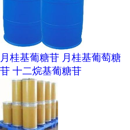
月桂基葡糖苷 月桂基葡萄糖
苷 十二烷基葡糖苷