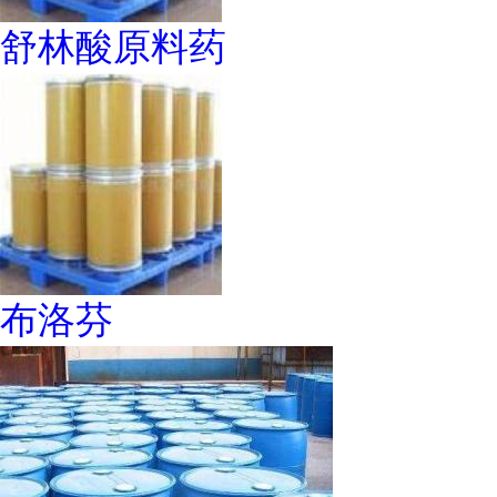
舒林酸原料药
布洛芬