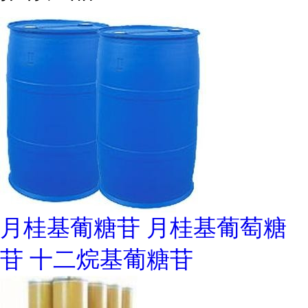
月桂基葡糖苷 月桂基葡萄糖
苷 十二烷基葡糖苷