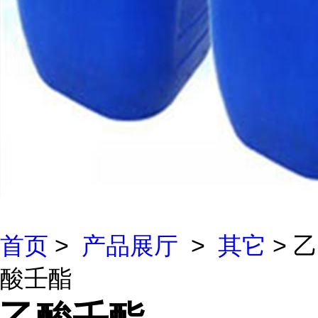
首页
>
产品展厅
>
其它
> 乙
酸壬酯