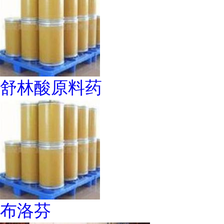
舒林酸原料药
布洛芬