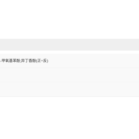
2-甲氧基苯酚;异丁香酚(正+反)