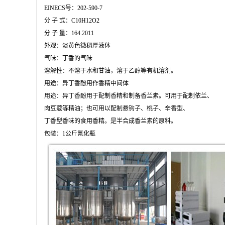
EINECS号：202-590-7

分 子 式：C10H12O2

分 子 量：164.2011

外观：淡黄色微稠厚液体

气味：丁香的气味

溶解性：不溶于水和甘油，溶于乙醇等有机溶剂。

用途：异丁香酚用作香精中间体

用途：异丁香酚用于配制香精和制备香兰素。可用于配制依兰、

肉豆蔻等精油；也可用以配制悬钩子、桃子、辛香型、

丁香型香味的食用香精。是半合成香兰素的原料。

包装：1公斤氟化瓶