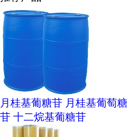
月桂基葡糖苷 月桂基葡萄糖
苷 十二烷基葡糖苷