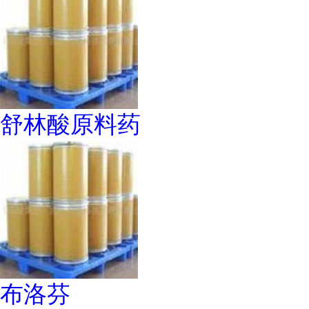
舒林酸原料药
布洛芬