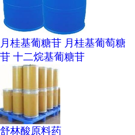
月桂基葡糖苷 月桂基葡萄糖
苷 十二烷基葡糖苷
舒林酸原料药