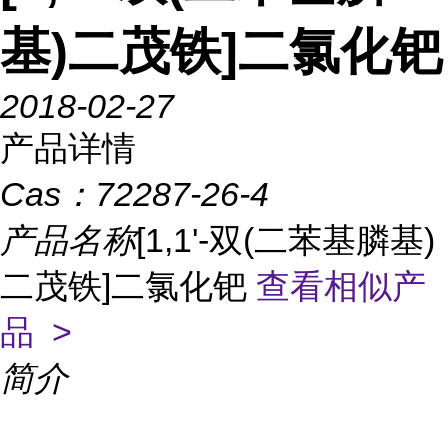
基)二茂铁]二氯化钯
2018-02-27
产品详情
Cas：
72287-26-4
产品名称
[1,1'-双(二苯基膦基)
二茂铁]二氯化钯
查看相似产
品 >
简介