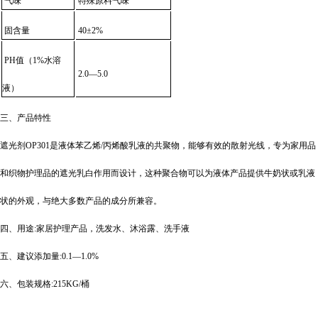
气味
特殊原料气味
固含量
40±2%
PH值（1%水溶
2.0—5.0
液）
三、产品特性
遮光剂
OP301是液体苯乙烯/丙烯酸乳液的共聚物，能够有效的散射光线，专为家用品
和织物护理品的遮光乳白作用而设计，这种聚合物可以为液体产品提供牛奶状或乳液
状的外观，与绝大多数产品的成分所兼容。
四、用途
:
家居护理产品，洗发水、沐浴露、洗手液
五、建议添加量
:
0.1—1.0%
六、包装规格
:
215KG/桶