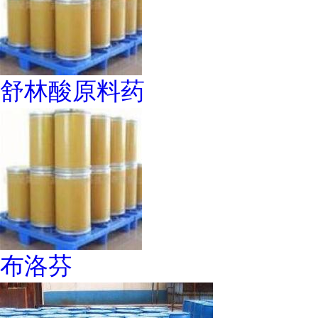
舒林酸原料药
布洛芬