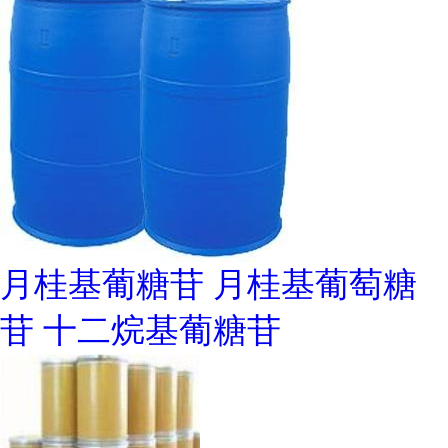
月桂基葡糖苷 月桂基葡萄糖
苷 十二烷基葡糖苷