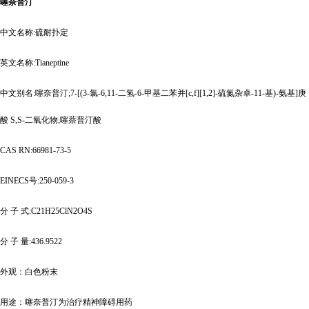
噻奈普汀
中文名称
:硫耐扑定
英文名称
:Tianeptine
中文别名
:噻奈普汀;7-[(3-氯-6,11-二氢-6-甲基二苯并[c,f][1,2]-硫氮杂卓-11-基)-氨基]庚
酸 S,S-二氧化物;噻萘普汀酸
CAS RN:66981-73-5
EINECS号:250-059-3
分
子
式
:C21H25ClN2O4S
分
子
量
:436.9522
外观：白色粉末
用途：噻奈普汀为治疗精神障碍用药