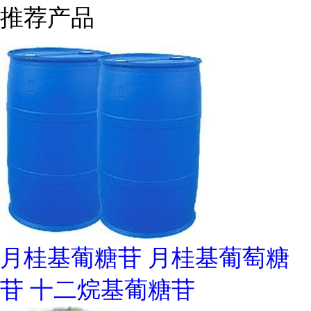
推荐产品
月桂基葡糖苷 月桂基葡萄糖
苷 十二烷基葡糖苷