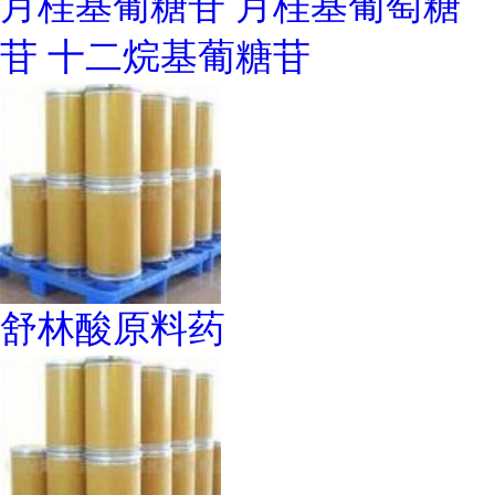
月桂基葡糖苷 月桂基葡萄糖
苷 十二烷基葡糖苷
舒林酸原料药