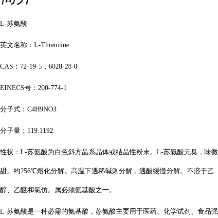
L-苏氨酸
英文名称：
L-Threonine
CAS
：
72-19-5
，
6028-28-0
EINECS号：200-774-1
分子式：
C4H9NO3
分子量
：
119.1192
性状：
L-
苏氨酸为白色斜方晶系晶体或结晶性粉末。
L-
苏氨酸无臭，味微
甜。约
256℃
熔化分解。高温下遇稀碱则分解，遇酸缓慢分解。不溶于乙
醇、乙醚和氯仿。属必须氨基酸之一。
L-
苏氨酸是一种必需的氨基酸，苏氨酸主要用于医药、化学试剂、食品强