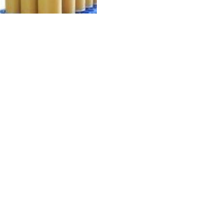
布洛芬
氯偏乳液