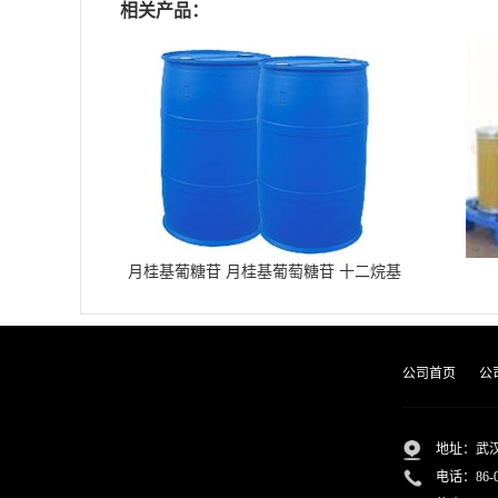
相关产品：
月桂基葡糖苷 月桂基葡萄糖苷 十二烷基
葡糖苷
公司首页
公
地址：武汉
电话：
86-