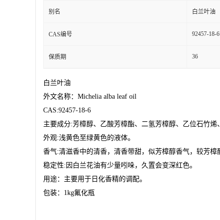
别名
白兰叶油
92457-18-6
CAS编号
36
保质期
白兰叶油
外文名称：
Michelia alba leaf oil
CAS:92457-18-6
主要成分
:
芳樟醇、乙酸芳樟酯、二氢芳樟醇、乙位石竹烯
外观
:
浅黄色至绿黄色的液体。
香气
:
清滋香中的清香，清香带甜，似芳樟醇香气，较芳樟
稳定性
:
因白兰花油有少量吲哚，久置会变深红色。
用途：主要用于日化香精的调配。
包装：
1kg
氟化瓶