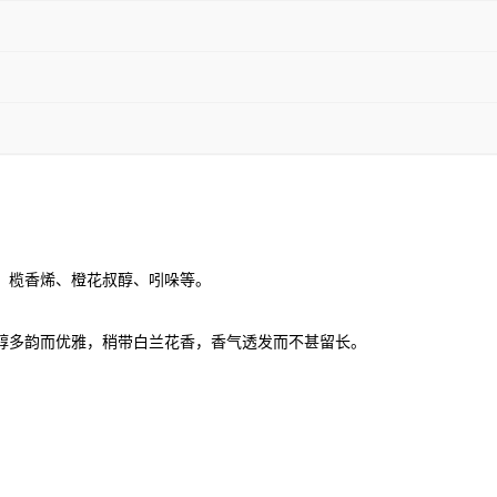
、榄香烯、橙花叔醇、吲哚等。
醇多韵而优雅，稍带白兰花香，香气透发而不甚留长。