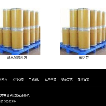
舒林酸原料药
布洛芬
司介绍
公司动态
产品展厅
证书荣誉
联系方式
在线留言
市东西湖区梨花路399号
027-59266540