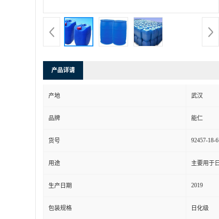
产品详请
产地
武汉
品牌
能仁
92457-18-6
货号
用途
主要用于
2019
生产日期
包装规格
日化级