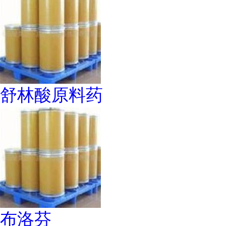
舒林酸原料药
布洛芬