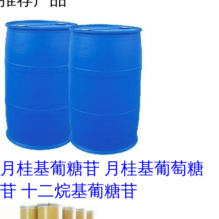
月桂基葡糖苷 月桂基葡萄糖
苷 十二烷基葡糖苷