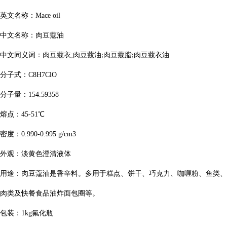
英文名称：
Mace oil
中文名称：肉豆蔻油
中文同义词：肉豆蔻衣
;
肉豆蔻油
肉豆蔻脂
肉豆蔻衣油
;
;
分子式：
C8H7ClO
分子量：
154.59358
熔点：
45-51
℃
密度：
0.990-0.995 g/cm3
外观：淡黄色澄清液体
用途：肉豆蔻油是香辛料。多用于糕点、饼干、巧克力、咖喱粉、鱼类、
肉类及快餐食品油炸面包圈等。
包装：
1kg
氟化瓶