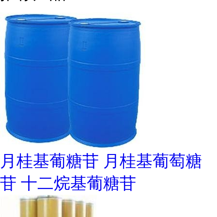
月桂基葡糖苷 月桂基葡萄糖
苷 十二烷基葡糖苷