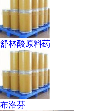
舒林酸原料药
布洛芬