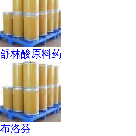
舒林酸原料药
布洛芬