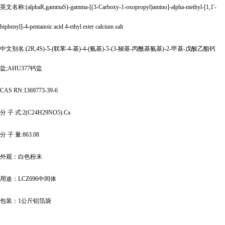
英文名称
:(alphaR,gammaS)-gamma-[(3-Carboxy-1-oxopropyl)amino]-alpha-methyl-[1,1'-
biphenyl]-4-pentanoic acid 4-ethyl ester calcium salt
中文别名
:(2R,4S)-5-(联苯-4-基)-4-(氨基)-5-(3-羧基-丙酰基氨基)-2-甲基-戊酸乙酯钙
盐;AHU377钙盐
CAS RN:1369773-39-6
分
子
式
:2(C24H29NO5).Ca
分
子
量
:863.08
外观：白色粉末
用途：
LCZ696中间体
包装：
1公斤铝箔袋