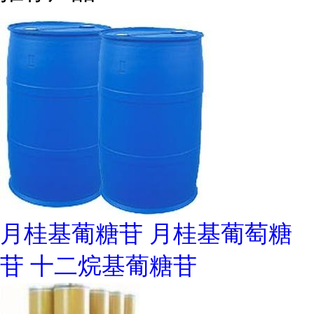
月桂基葡糖苷 月桂基葡萄糖
苷 十二烷基葡糖苷