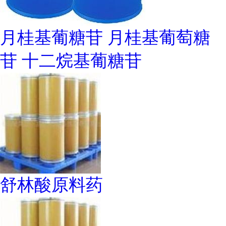
月桂基葡糖苷 月桂基葡萄糖
苷 十二烷基葡糖苷
舒林酸原料药