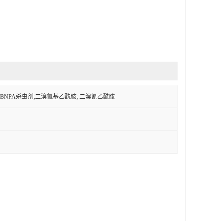
酰胺;DBNPA杀虫剂;二溴氰基乙酰胺; 二溴氰乙酰胺