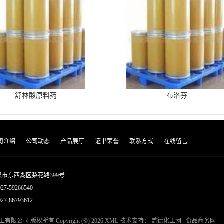
舒林酸原料药
布洛芬
司介绍
公司动态
产品展厅
证书荣誉
联系方式
在线留言
市东西湖区梨花路399号
027-59266540
7-86793612
工有限公司
版权所有 Copyright (©) 2026
XML
技术支持：
盖德化工网
食品商务网