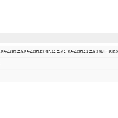
-2-腈基乙酰胺;二溴腈基乙酰胺;DBNPA;2,2-二溴-2 -氰基乙酰胺;2,2-二溴-3-氮川丙
2