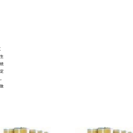


生

统

定

，

致
