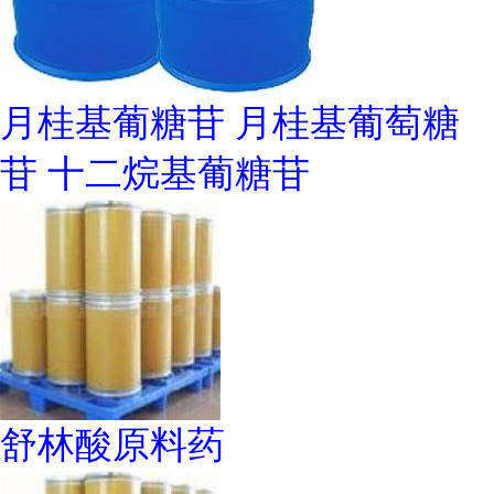
月桂基葡糖苷 月桂基葡萄糖
苷 十二烷基葡糖苷
舒林酸原料药