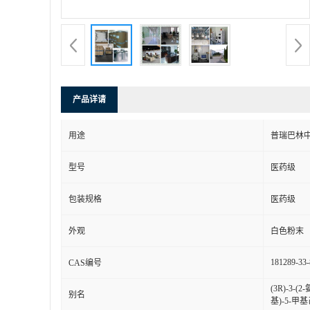
产品详请
用途
普瑞巴林
型号
医药级
包装规格
医药级
外观
白色粉末
181289-33-
CAS编号
(3R)-3-
别名
基)-5-甲