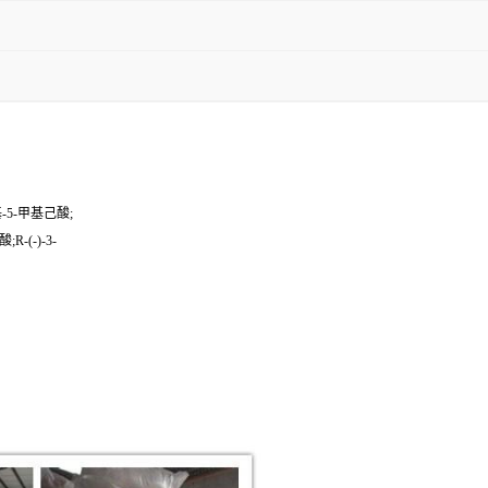
-5-甲基己酸;

-(-)-3-
