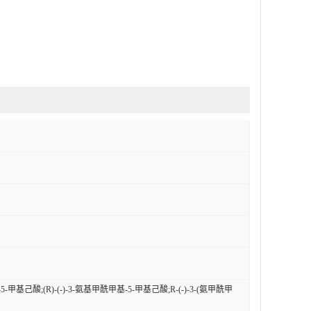
)-5-甲基己酸;(R)-(-)-3-氨基甲酰甲基-5-甲基己酸;R-(-)-3-(氨甲酰甲