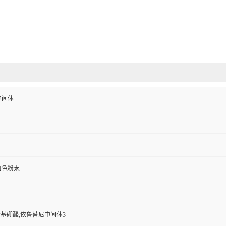
中间体
白色粉末
苯基硼酸;依鲁替尼中间体3