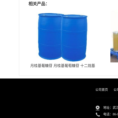
相关产品：
月桂基葡糖苷 月桂基葡萄糖苷 十二烷基
葡糖苷
公司首页
公
地址：武汉
电话：
86-