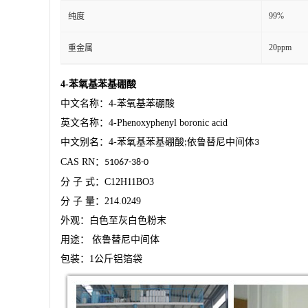
99%
纯度
20ppm
重金属
4-
苯氧基苯基硼酸
中文名称：
4-
苯氧基苯硼酸
英文名称：
4-Phenoxyphenyl boronic acid
中文别名：
4-
苯氧基苯基硼酸
依鲁替尼中间体
;
3
CAS RN
：
51067-38-0
分
子
式：
C12H11BO3
分
子
量：
214.0249
外观：白色至灰白色粉末
用途：
依鲁替尼中间体
包装：
1
公斤铝箔袋