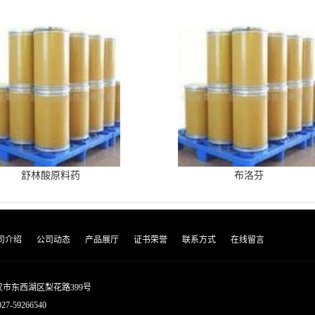
舒林酸原料药
布洛芬
司介绍
公司动态
产品展厅
证书荣誉
联系方式
在线留言
市东西湖区梨花路399号
027-59266540