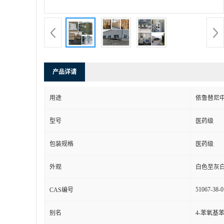
产品详请
用途
依鲁替尼
型号
医药级
包装规格
医药级
外观
白色至灰
51067-38-0
CAS编号
别名
4-苯氧基