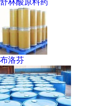
舒林酸原料药
布洛芬