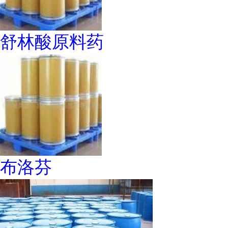
舒林酸原料药
布洛芬