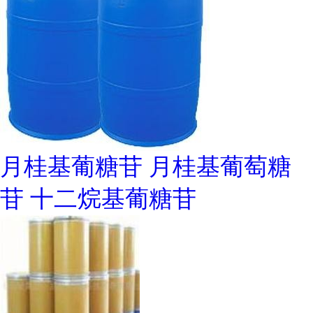
月桂基葡糖苷 月桂基葡萄糖
苷 十二烷基葡糖苷