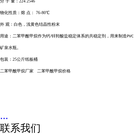
分
子
量：
224.2546
物化性质：熔
点：
76-80
℃
外
观：白色，浅黄色结晶性粉末
用途：二苯甲酰甲烷作为钙
/
锌羟酸盐稳定体系的共稳定剂，用来制造
PVC
矿泉水瓶。
包装：
25
公斤纸板桶
二苯甲酰甲烷厂家
二苯甲酰甲烷价格
...
联系我们