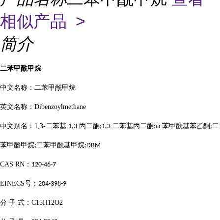
相似产品 >
简介
二苯甲酰甲烷
中文名称：二苯甲酰甲烷
英文名称：
Dibenzoylmethane
中文别名：
1,3-
二苯基
丙二酮
二苯基丙二酮
ω
苯甲酰基苯乙酮
二
-1,3-
;1,3-
;
-
;
苯甲醯甲烷
二苯甲酰基甲烷
;
;DBM
CAS RN
：
120-46-7
EINECS
号：
204-398-9
分
子
式：
C15H12O2