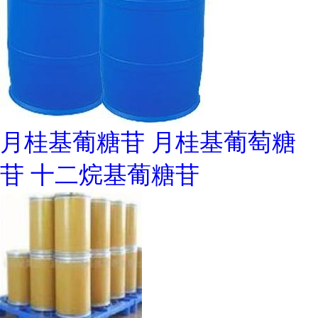
月桂基葡糖苷 月桂基葡萄糖
苷 十二烷基葡糖苷