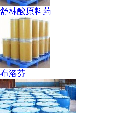
舒林酸原料药
布洛芬