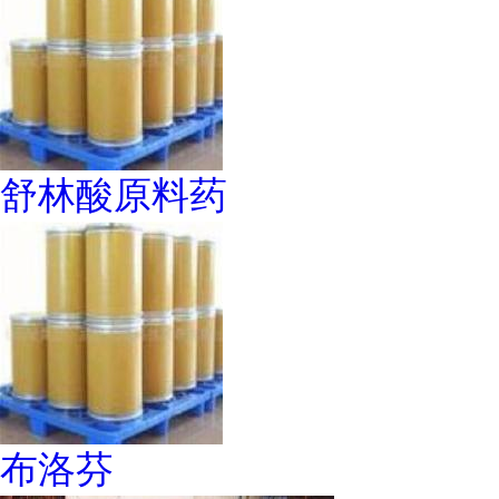
舒林酸原料药
布洛芬