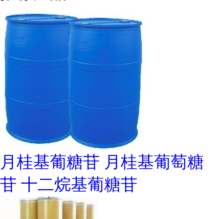
月桂基葡糖苷 月桂基葡萄糖
苷 十二烷基葡糖苷