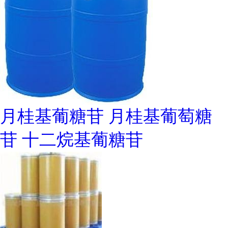
月桂基葡糖苷 月桂基葡萄糖
苷 十二烷基葡糖苷