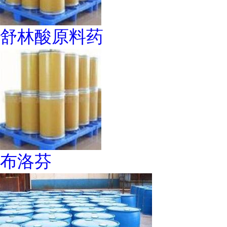
舒林酸原料药
布洛芬