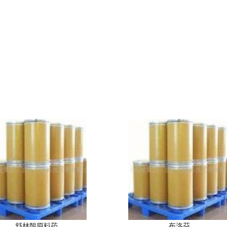
舒林酸原料药
布洛芬