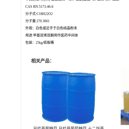
CAS RN:5173-46-6

分子式:C18H22O2

分子量:270.3661

外观：白色或近乎于白色结晶粉末

用途:甲基双烯双酮用作医药中间体

包装：25kg/纸板桶
相关产品：
月桂基葡糖苷 月桂基葡萄糖苷 十二烷基