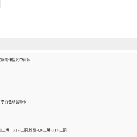
双酮用作医药中间体
乎于白色结晶粉末
-雌甾二烯－3,17-二酮;雌甾-4,9-二烯-3,17-二酮