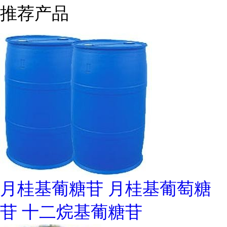
推荐产品
月桂基葡糖苷 月桂基葡萄糖
苷 十二烷基葡糖苷