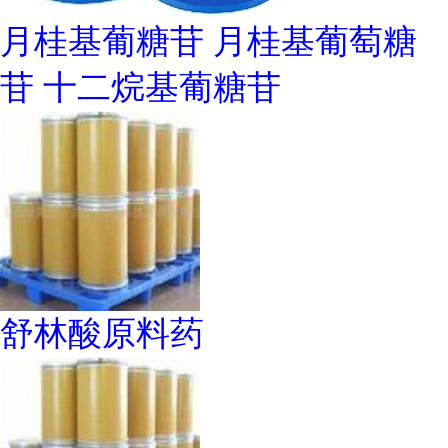
月桂基葡糖苷 月桂基葡萄糖
苷 十二烷基葡糖苷
舒林酸原料药