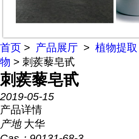
首页
>
产品展厅
>
植物提取
物
> 刺蒺藜皂甙
刺蒺藜皂甙
2019-05-15
产品详情
产地
大华
Cas：
90131-68-3