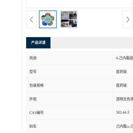
产品详请
用途
6-己内
型号
医药级
包装规格
医药级
外观
透明无色
502-44-3
CAS编号
别名
己内酯;ε-