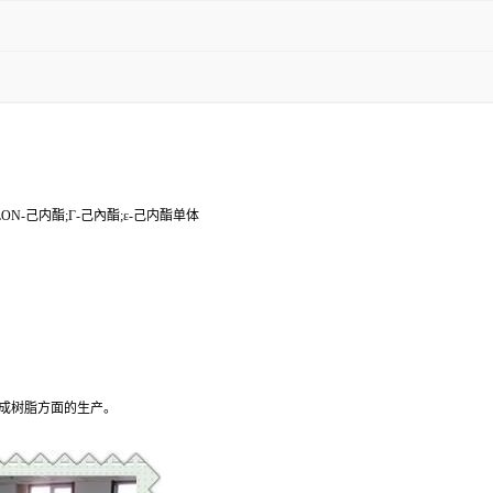
ON-己内酯;Γ-己內酯;ε-己内酯单体

成树脂方面的生产。
