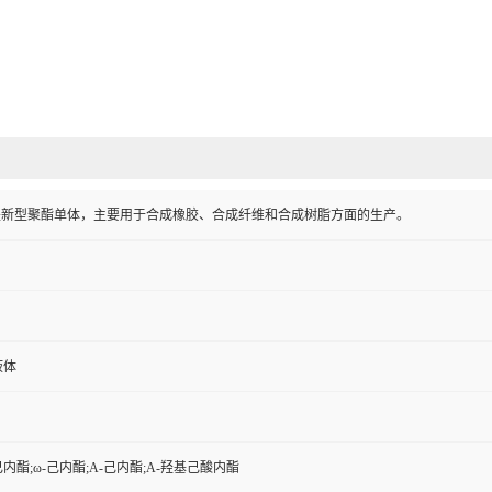
酯是新型聚酯单体，主要用于合成橡胶、合成纤维和合成树脂方面的生产。
液体
己内酯;ω-己内酯;Α-己内酯;Α-羟基己酸内酯