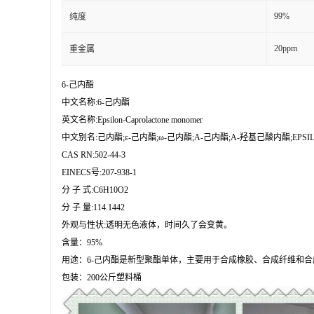
99%
纯度
20ppm
重金属
6-己内酯

中文名称:6-己内酯

英文名称:Epsilon-Caprolactone monomer

中文别名:己内酯;ε-己内酯;ω-己内酯;Α-己内酯;Α-羟基己酸内酯;EPSIL
CAS RN:502-44-3

EINECS号:207-938-1

分 子 式:C6H10O2

分 子 量:114.1442

外观与性状:透明无色液体，时间久了会变黄。

含量：95%

用途：6-己内酯是新型聚酯单体，主要用于合成橡胶、合成纤维和合
包装：200公斤塑料桶