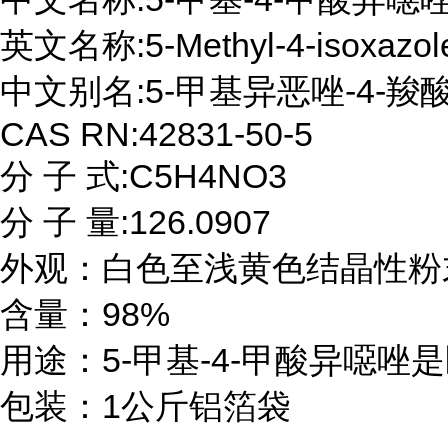
英文名称:5-Methyl-4-isoxazole c
中文别名:5-甲基异恶唑-4-羧酸
CAS RN:42831-50-5

分 子 式:C5H4NO3

分 子 量:126.0907

外观：白色至浅黄色结晶性粉末
含量：98%

用途：5-甲基-4-甲酸异噁唑
包装：1公斤铝箔袋