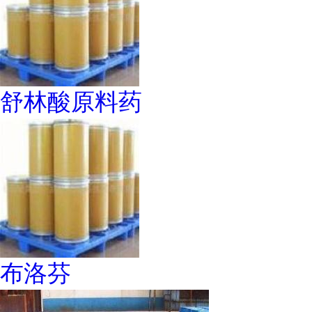
舒林酸原料药
布洛芬