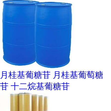
月桂基葡糖苷 月桂基葡萄糖
苷 十二烷基葡糖苷