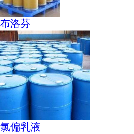
布洛芬
氯偏乳液