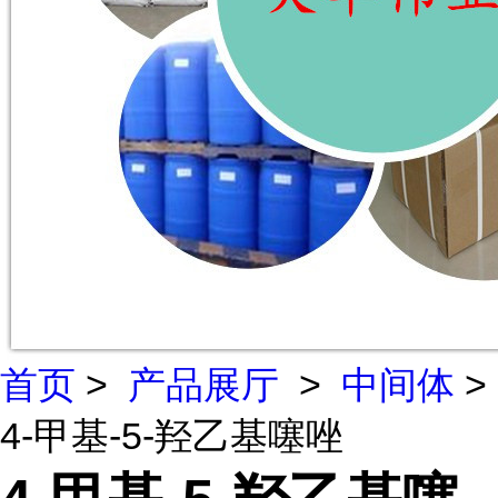
首页
>
产品展厅
>
中间体
>
4-甲基-5-羟乙基噻唑