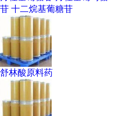
苷 十二烷基葡糖苷
舒林酸原料药