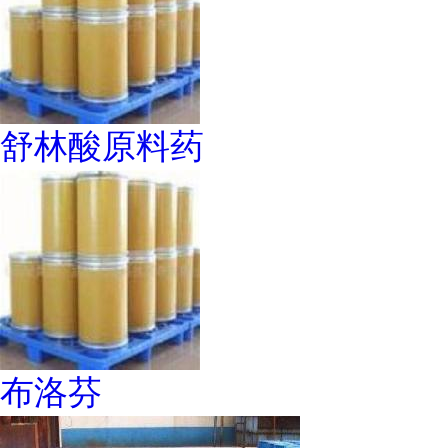
舒林酸原料药
布洛芬