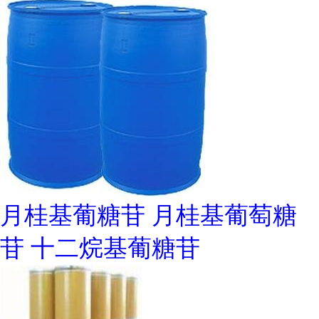
月桂基葡糖苷 月桂基葡萄糖
苷 十二烷基葡糖苷