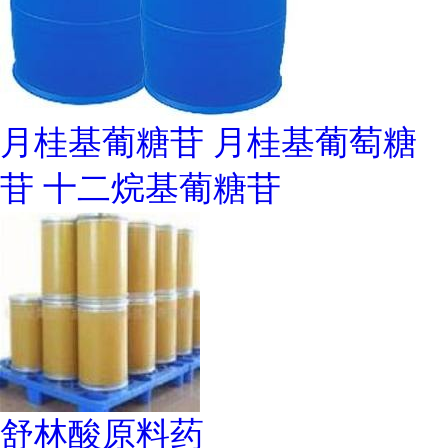
月桂基葡糖苷 月桂基葡萄糖
苷 十二烷基葡糖苷
舒林酸原料药