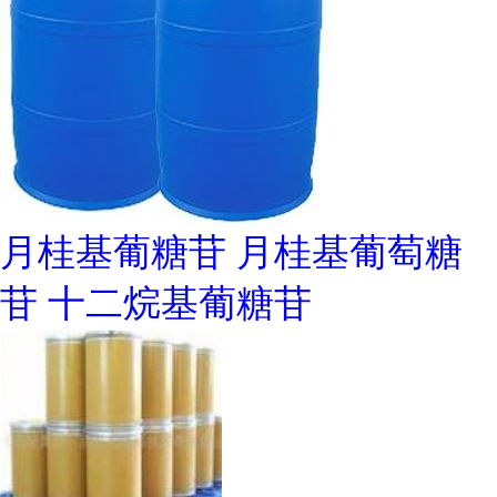
月桂基葡糖苷 月桂基葡萄糖
苷 十二烷基葡糖苷