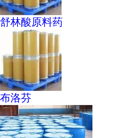
舒林酸原料药
布洛芬