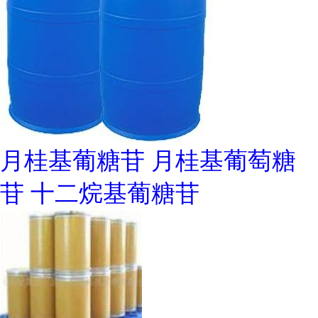
月桂基葡糖苷 月桂基葡萄糖
苷 十二烷基葡糖苷