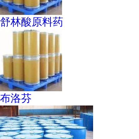
舒林酸原料药
布洛芬