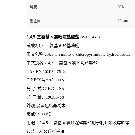
99%
纯度
20ppm
重金属
2,4,5-
三氨基
氯嘧啶盐酸盐
-6-
35011-47-3
硫酸
2,4,5-
三氨基
羟基嘧啶
-6-
英文名称
:2,4,5-Triamino-6-chloropyrimidine hydrochloride
中文别名
:2,4,5-
三氨基
氯嘧啶盐酸盐
-6-
CAS RN:155824-29-6
EINECS
号
:216-500-9
分
子
式
:C4H7Cl2N5
分
子
量：
196.03788
外观
:
淡黄色结晶粉末
熔点
:
＞
℃
300
用途
：
三氨基
氯嘧啶盐酸盐用于制叶酸及嘌呤等
2,4,5-
-6-
包装：
25
公斤纸板桶