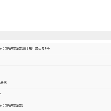
-三氨基-6-氯嘧啶盐酸盐用于制叶酸及嘌呤等
晶粉末
6
三氨基-6-氯嘧啶盐酸盐