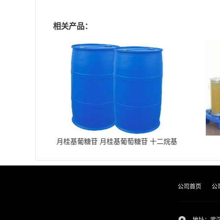
相关产品：
月桂基葡糖苷 月桂基葡萄糖苷 十二烷基
葡糖苷
公司首页
公