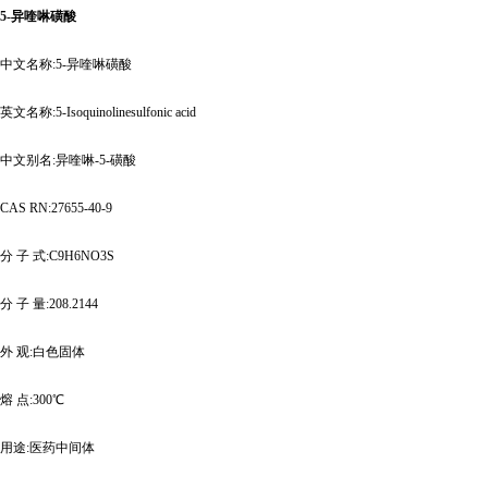
5-异喹啉磺酸
中文名称
:5-异喹啉磺酸
英文名称
:5-Isoquinolinesulfonic acid
中文别名
:异喹啉-5-磺酸
CAS RN:27655-40-9
分
子
式
:C9H6NO3S
分
子
量
:208.2144
外
观
:白色固体
熔
点
:300℃
用途
:医药中间体