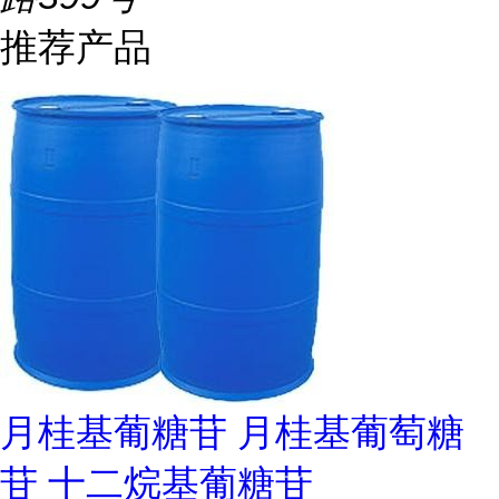
推荐产品
月桂基葡糖苷 月桂基葡萄糖
苷 十二烷基葡糖苷