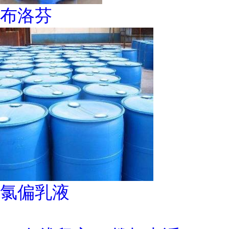
布洛芬
氯偏乳液