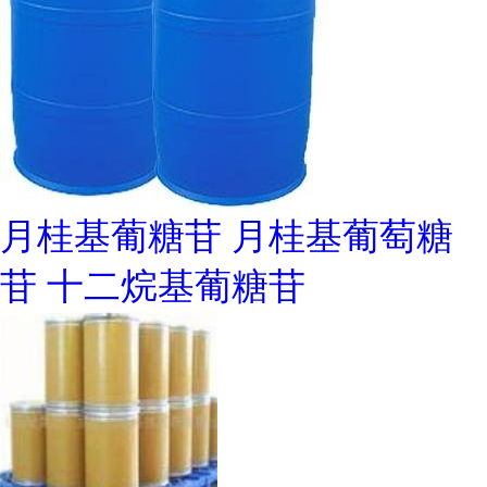
月桂基葡糖苷 月桂基葡萄糖
苷 十二烷基葡糖苷