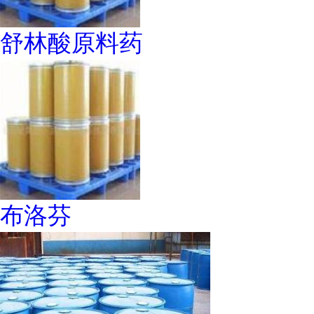
舒林酸原料药
布洛芬