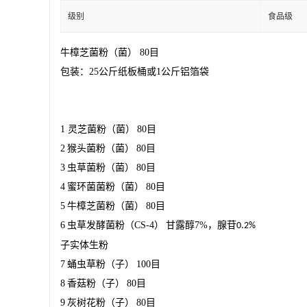
级别
食品级
牛樟芝菌粉（菌） 80目
包装：25公斤纸板桶或1公斤铝箔袋
1
灵芝菌粉（菌）
80
目
2
猴头菌粉（菌）
80
目
3
虫草菌粉（菌）
80
目
4
蜜环菌菌粉（菌）
80
目
5
牛樟芝菌粉（菌）
80
目
6
虫草发酵菌粉（
CS-4
）
甘露醇
7%
，腺苷
0.2%
子实体生粉
7
蛹虫草粉（子）
100
目
8
香菇粉（子）
80
目
9
灰树花粉（子）
80
目