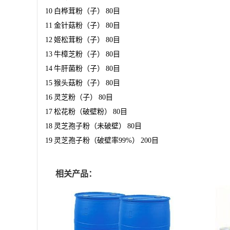
10
白桦茸粉（子）
80
目
11
金针菇粉（子）
80
目
12
姬松茸粉（子）
80
目
13
牛樟芝粉（子）
80
目
14
牛肝菌粉（子）
80
目
15
猴头菇粉（子）
80
目
16
灵芝粉（子）
80
目
17
松花粉（破壁粉）
80
目
18
灵芝孢子粉（未破壁）
80
目
19
灵芝孢子粉（破壁率
99%
）
200
目
相关产品：