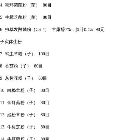
4
蜜环菌菌粉（菌）
80
目
5
牛樟芝菌粉（菌）
80
目
6
虫草发酵菌粉（
CS-4
）
甘露醇
7%
，腺苷
90
元
0.2%
子实体生粉
7
蛹虫草粉（子）
100
目
8
香菇粉（子）
80
目
9
灰树花粉（子）
80
目
10
白桦茸粉（子）
80
目
11
金针菇粉（子）
80
目
12
姬松茸粉（子）
80
目
13
牛樟芝粉（子）
80
目
14
牛肝菌粉（子）
80
目