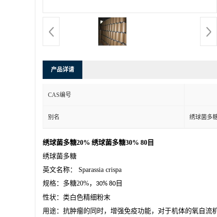
产品详请
CAS编号
别名
绣球菌多
绣球菌多糖
20%
绣球菌多糖
30%
80
目
绣球菌多糖
英文名称：
Sparassia crispa
规格：多糖
20%
，
目
30% 80
性状：
类白色
精细粉末
用途：抗肿瘤的同时，增强免疫功能，对于机体的氧自流