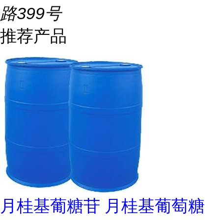
路399号
推荐产品
月桂基葡糖苷 月桂基葡萄糖