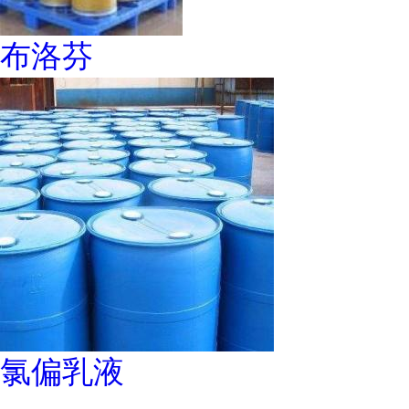
布洛芬
氯偏乳液