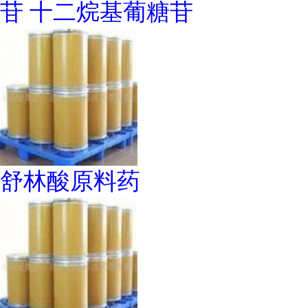
苷 十二烷基葡糖苷
舒林酸原料药